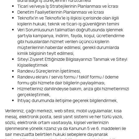
Buna Bağlı İş Süreçlerinin Yürütülmesi
Ticari ve/veya İş Stratejilerinin Planlanması ve İcrası
Denetim Faaliyetlerinin Planlanması ve İcrası
Teknofix'in ve Teknofix’le iş ilişkisi içerisinde olan ilgili
kişilerin hukuki, teknik ve ticari-iş güvenliğinin temini
Veri Sorumlusunun talimatları doğrultusunda işlenmek
şartıyla kampanya, indirim, fayda, koşul, ücretlendirme
gibi hususlardan hizmet verilen üçüncü kişilerin
müşterilerinin haberdar edilmesi, gerekli durumlarda
kimlik bilgisinin teyit edilmesi,
Siteyi Ziyaret Ettiğinizde Bilgisayarınızı Tanımak ve Siteyi
Kişiselleştirmek
Randevu Süreçlerinin İşletilmesi,
Randevu ekranı / servis formu / teklif formu / ödeme
formu gibi hizmete dair bilgilerin paylaşılması,
Hizmetleriniz dahilindeyse bakım, arıza gibi hizmetlerimizi
gerçekleştirmek,
İhtiyaç durumunda iletişime geçerek bilgilendirmek,
Verileriniz, çağrı merkezi, web sitesi, mobil uygulamalar, kısa
mesaj, elektronik posta, sesli yanıt sistemi ve her türlü yazılı,
sözlü, elektronik ortam vasıtasıyla, kişisel verilerinizin
işlenmesine yönelik rızanız ya da Kanunun 5 ve 6. maddeleri ile
sair mevzuatta belirtilen hukuki sebeplere dayanarak