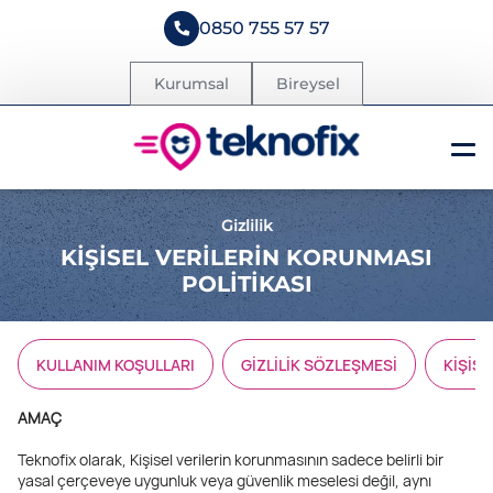
0850 755 57 57
Kurumsal
Bireysel
Gizlilik
KİŞİSEL VERİLERİN KORUNMASI
POLİTİKASI
KULLANIM KOŞULLARI
GİZLİLİK SÖZLEŞMESİ
KİŞİS
AMAÇ
Teknofix olarak, Kişisel verilerin korunmasının sadece belirli bir
yasal çerçeveye uygunluk veya güvenlik meselesi değil, aynı