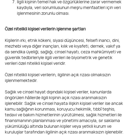
İlgili kişinin temel hak ve özgürlüklerine zarar vermemek
kaydıyla, veri sorumlusunun meşru menfaatleri için veri
işlenmesinin zorunlu olması.
Özel nitelikli kişisel verilerin işlenme şartları
Kişilerin ırkı, etnik kökeni, siyasi düşüncesi, felsefi inancı, dini,
mezhebi veya diğer inançları, kılık ve kıyafeti, dernek, vakıf ya
da sendika üyeliği, sağlığı, cinsel hayatı, ceza mahkûmiyeti ve
güvenlik tedbirleriyle ilgili verileri ile biyometrik ve genetik
verileri özel nitelikli kişisel veridir.
Özel nitelikli kişisel verilerin, ilgilinin açık rızası olmaksızın
işlenmemektedir.
Sağlık ve cinsel hayat dışındaki kişisel veriler, kanunlarda
öngörülen hâllerde ilgili kişinin açık rızası aranmaksızın
işlenebilir. Sağlık ve cinsel hayata ilişkin kişisel veriler ise ancak
kamu sağlığının korunması, koruyucu hekimlik, tıbbî teşhis,
tedavi ve bakım hizmetlerinin yürütülmesi, sağlık hizmetleri ile
finansmanının planlanması ve yönetimi amacıyla, sır saklama
yükümlülüğü altında bulunan kişiler veya yetkili kurum ve
kuruluşlar tarafından ilgilinin açık rızası aranmaksızın işlenebilir.