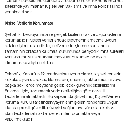
Teknofix süreçlerine dair detaylı düzenlemeler Teknofix internet
sitesinde yayımlanan Kişisel Veri Saklama ve İmha Politikası’nda
yer almaktadır.
Kişisel Verilerin Korunması
Şeffaflık ilkesi uyarınca ve gerçek kişilerin hak ve özgürlüklerini
korumak için Kişisel Veriler ancak işletmenin amacına uygun
şekilde işlenmektedir. Kişisel Verilerin işlenme şartlarının
tamamının ortadan kalkması durumunda periyodik imha süreleri
Veri Sorumlusu tarafından mevzuat hükümlerine aykırı
olmamak kaydıyla belirlenir.
Teknofix, Kanun’un 12. maddesine uygun olarak, kişisel verilerin
hukuka aykırı olarak açıklanmasını, erişimini, aktarılmasını veya
başka şekillerde meydana gelebilecek güvenlik eksikliklerini
önlemek için, korunacak verinin niteliğine göre gerekli
tedbirlerini almaktadır. Bu kapsamda Şirketimiz, Kişisel Verileri
Koruma Kurulu tarafından yayımlanmış olan rehberlere uygun
olarak gerekli güvenlik düzeyini sağlamaya yönelik teknik ve
idari tedbirleri almakta, denetimleri yapmakta veya
yaptırmaktadır.